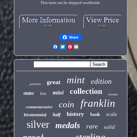
This item can be shipped worldwide.
Share
Pinterest
mint
edition
great
greatest
collection
mini
states
first
norman
franklin
coin
commemorative
history
bank
scale
half
bicentennial
silver
medals
rare
solid
sterling